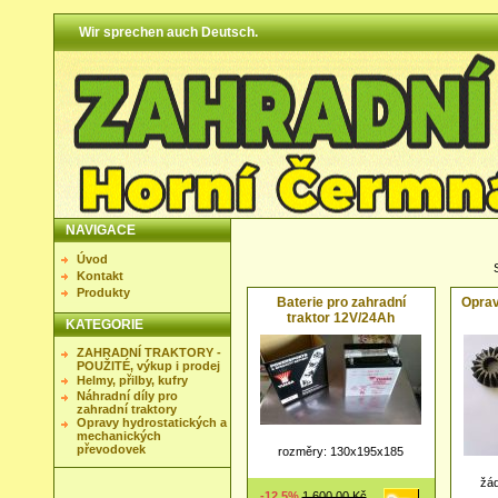
Wir sprechen auch Deutsch.
NAVIGACE
Úvod
Kontakt
Produkty
Baterie pro zahradní
Oprav
traktor 12V/24Ah
KATEGORIE
ZAHRADNÍ TRAKTORY -
POUŽITÉ, výkup i prodej
Helmy, přilby, kufry
Náhradní díly pro
zahradní traktory
Opravy hydrostatických a
mechanických
převodovek
rozměry: 130x195x185
žád
-12.5%
1 600,00 Kč