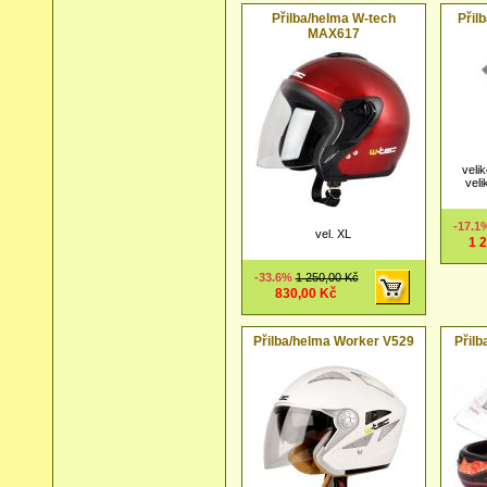
Přilba/helma W-tech
Přil
MAX617
veli
veli
-17.
vel. XL
1 
-33.6%
1 250,00 Kč
830,00 Kč
Přilba/helma Worker V529
Přil