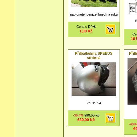
nabídněte, peníze ihned na ruku
p
Cena s DPH:
1,00 Kč
Ce
18 
Přilba/helma SPEEDS
Při
stříbrná
vel.XS 54
-36.4%
990,00 Kč
630,00 Kč
-40
6