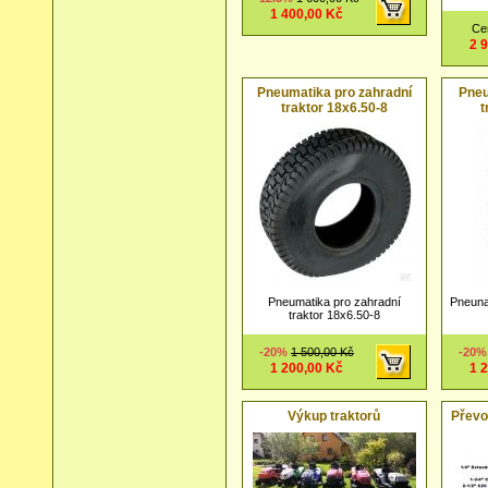
1 400,00 Kč
Ce
2 
Pneumatika pro zahradní
Pneu
traktor 18x6.50-8
t
Pneumatika pro zahradní
Pneunat
traktor 18x6.50-8
-20%
1 500,00 Kč
-20
1 200,00 Kč
1 
Výkup traktorů
Převo