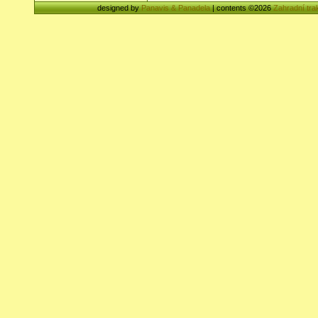
designed by
Panavis & Panadela
| contents ©2026
Zahradní tra