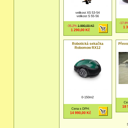
velikost XS 53-54
velikost S 55-56
-17.
-35.2%
1 990,00 Kč
1 
1 290,00 Kč
Robotická sekačka
Převo
Robomow RX12
0-150m2
Ce
18 
Cena s DPH:
14 990,00 Kč