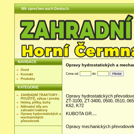
Wir sprechen auch Deutsch.
NAVIGACE
Opravy hydrostatických a mecha
Úvod
Cena od:
do:
Kontakt
Produkty
KATEGORIE
ZAHRADNÍ TRAKTORY -
Opravy hydrostatických převodov
POUŽITÉ, výkup i prodej
ZT-3100, ZT-3400, 0500, 0510, 065
Helmy, přilby, kufry
K62, K72
Náhradní díly pro
zahradní traktory
KUBOTA GR....
Opravy hydrostatických a
mechanických
převodovek
Opravy mechanických převodove