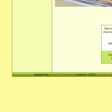
Oprav
mecha
op
Ce
designed by
Panavis & Panadela
| contents ©2026
Zahradní tra