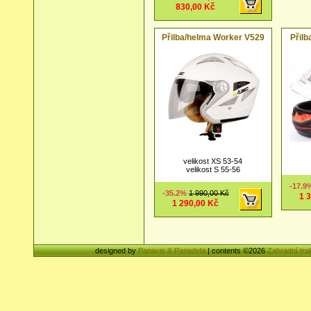
830,00 Kč
Přilba/helma Worker V529
Přil
velikost XS 53-54
velikost S 55-56
-17.
-35.2%
1 990,00 Kč
1 
1 290,00 Kč
designed by
Panavis & Panadela
| contents ©2026
Zahradní tra