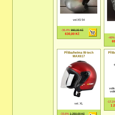
vel.XS 54
-36.4%
990,00 Kč
630,00 Kč
-40
6
Přilba/helma W-tech
Přil
MAX617
veli
veli
-17.
vel. XL
1 
-33.6%
1 250,00 Kč