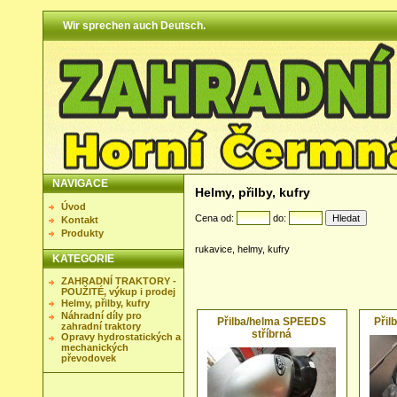
Wir sprechen auch Deutsch.
NAVIGACE
Helmy, přilby, kufry
Úvod
Cena od:
do:
Kontakt
Produkty
rukavice, helmy, kufry
KATEGORIE
ZAHRADNÍ TRAKTORY -
POUŽITÉ, výkup i prodej
Helmy, přilby, kufry
Náhradní díly pro
Přilba/helma SPEEDS
Při
zahradní traktory
stříbrná
Opravy hydrostatických a
mechanických
převodovek