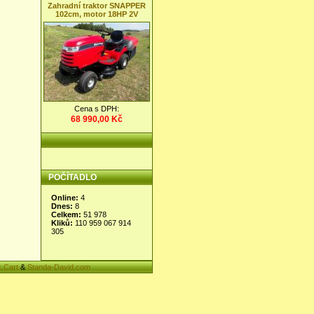
Zahradní traktor SNAPPER
102cm, motor 18HP 2V
Cena s DPH:
68 990,00 Kč
POČÍTADLO
.Cart
&
Standa-David.com