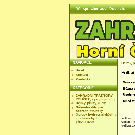
Wir sprechen auch Deutsch.
NAVIGACE
Helmy, př
Úvod
Přilb
Kontakt
Produkty
Vaše ce
KATEGORIE
Běžná 
Ušetříte
ZAHRADNÍ TRAKTORY -
POUŽITÉ, výkup i prodej
Množst
Helmy, přilby, kufry
Náhradní díly pro
zahradní traktory
Opravy hydrostatických a
mechanických
velikost 
převodovek
velikost 
velikost 