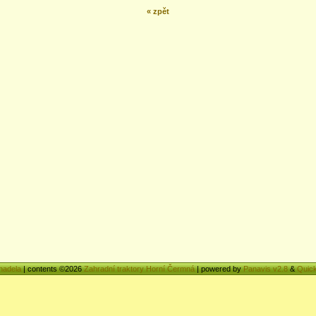
« zpět
nadela
| contents ©2026
Zahradní traktory Horní Čermná
| powered by
Panavis v2.8
&
Quick