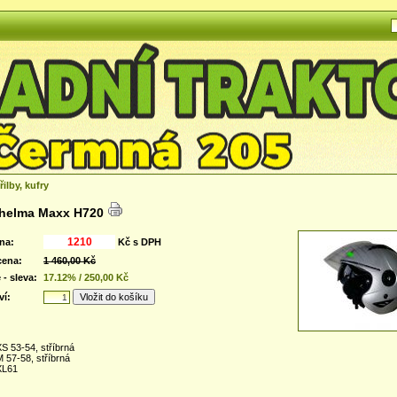
ilby, kufry
a/helma Maxx H720
na:
Kč s DPH
cena:
1 460,00 Kč
 - sleva:
17.12% / 250,00 Kč
ví:
XS 53-54, stříbrná
M 57-58, stříbrná
XL61