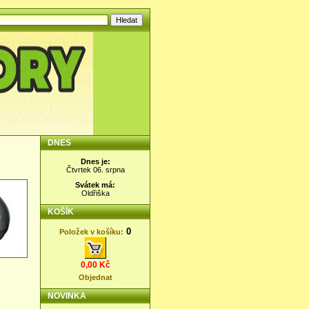
DNES
Dnes je:
Čtvrtek 06. srpna
Svátek má:
Oldřiška
KOŠÍK
0
Položek v košíku:
0,00 Kč
Objednat
NOVINKA