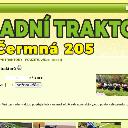
Í TRAKTORY - POUŽITÉ, výkup i prodej
traktorů
Kč s DPH
ví:
Váš zahradní traktor, posílejte fotky na mail info@zahradnitraktory.eu , po dohodě prijedu, z