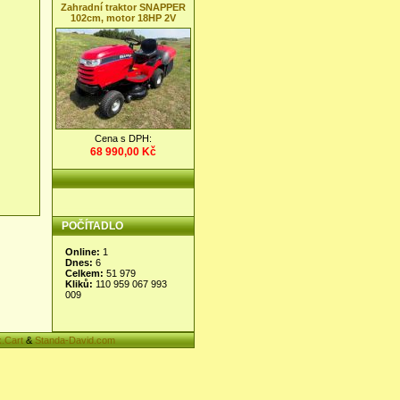
Zahradní traktor SNAPPER
102cm, motor 18HP 2V
Cena s DPH:
68 990,00 Kč
POČÍTADLO
.Cart
&
Standa-David.com