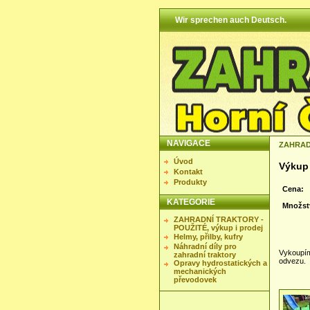
Wir sprechen auch Deutsch.
NAVIGACE
ZAHRADN
Úvod
Výkup 
Kontakt
Produkty
Cena:
KATEGORIE
Množst
ZAHRADNÍ TRAKTORY -
POUŽITÉ, výkup i prodej
Helmy, přilby, kufry
Náhradní díly pro
Vykoupím 
zahradní traktory
odvezu.
Opravy hydrostatických a
mechanických
převodovek