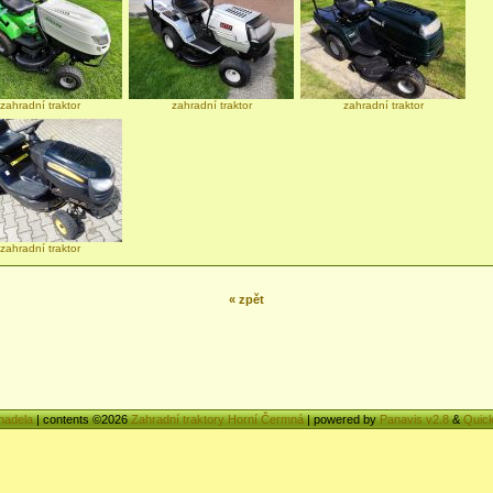
zahradní traktor
zahradní traktor
zahradní traktor
zahradní traktor
« zpět
nadela
| contents ©2026
Zahradní traktory Horní Čermná
| powered by
Panavis v2.8
&
Quick