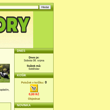
DNES
Dnes je:
Sobota 08. srpna
Svátek má:
Soběslav
KOŠÍK
0
Položek v košíku:
aplatím,
0,00 Kč
Objednat
NOVINKA