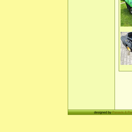
designed by
Panavis & Pa