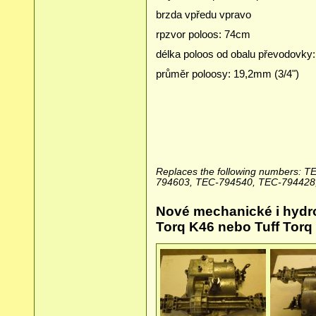
brzda vpředu vpravo
rpzvor poloos: 74cm
délka poloos od obalu převodovky
průměr poloosy: 19,2mm (3/4")
Replaces the following numbers:
794603, TEC-794540, TEC-794428
Nové mechanické i hydro
Torq K46 nebo Tuff Torq