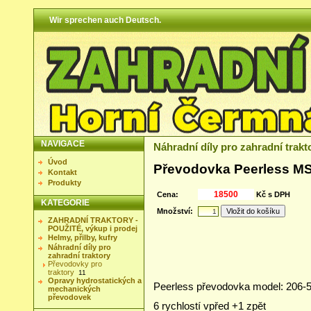
Wir sprechen auch Deutsch.
NAVIGACE
Náhradní díly pro zahradní trakt
Úvod
Převodovka Peerless M
Kontakt
Produkty
Cena:
Kč s DPH
KATEGORIE
Množství:
ZAHRADNÍ TRAKTORY -
POUŽITÉ, výkup i prodej
Helmy, přilby, kufry
Náhradní díly pro
zahradní traktory
Převodovky pro
traktory
11
Opravy hydrostatických a
Peerless převodovka model: 206-
mechanických
převodovek
6 rychlostí vpřed +1 zpět