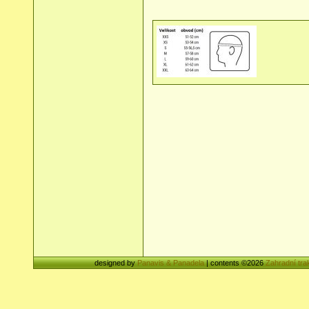
designed by
Panavis & Panadela
| contents ©2026
Zahradní tra