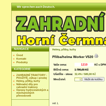
Wir sprechen auch Deutsch.
NAVIGACE
Helmy, přilby, kufry
Úvod
Přilba/helma Worker V520
Kontakt
Produkty
Vaše cena:
Kč s DPH
KATEGORIE
Běžná cena:
1 790,00 Kč
Ušetříte - sleva:
32.4% / 580,00 Kč
ZAHRADNÍ TRAKTORY -
POUŽITÉ, výkup i prodej
Množství:
Helmy, přilby, kufry
Náhradní díly pro
zahradní traktory
Opravy hydrostatických a
mechanických
převodovek
vel. L