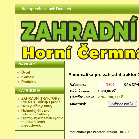
Wir sprechen auch Deutsch.
NAVIGACE
Úvod
Pneumatika pro zahradní traktor
Kontakt
Produkty
Vaše cena:
Kč s DPH
KATEGORIE
Běžná cena:
1 500,00 Kč
Ušetříte - sleva:
20% / 300,00 Kč
ZAHRADNÍ TRAKTORY -
POUŽITÉ, výkup i prodej
Množství:
Helmy, přilby, kufry
Náhradní díly pro
zahradní traktory
Opravy hydrostatických a
mechanických
převodovek
Pneumatika pro zahradní traktor 18x6.50-8