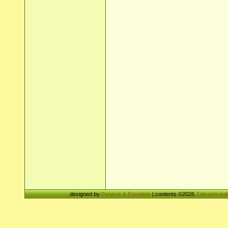
designed by
Panavis & Panadela
| contents ©2026
Zahradní tra