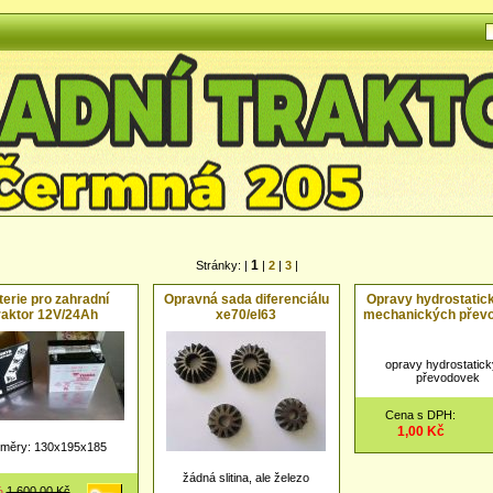
1
Stránky: |
|
2
|
3
|
erie pro zahradní
Opravná sada diferenciálu
Opravy hydrostatic
raktor 12V/24Ah
xe70/el63
mechanických přev
opravy hydrostatic
převodovek
Cena s DPH:
1,00 Kč
změry: 130x195x185
žádná slitina, ale železo
%
1 600,00 Kč