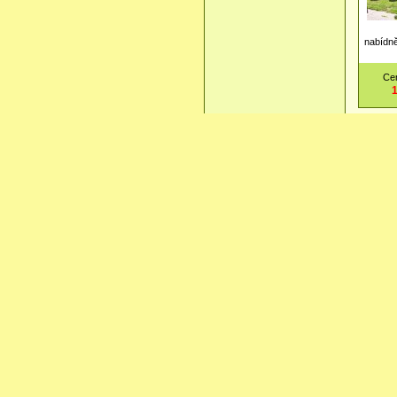
nabídně
Ce
Při
-36.
63