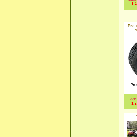
1 
Pneu
t
Pne
-20
1 