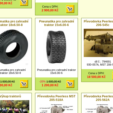
400,00 Kč
Cena s DPH:
2 900,00 Kč
matika pro zahradní
Pneunatika pro zahradní
Převodovka Peerle
raktor 18x6.50-8
traktor 15x6.00-6
206-545c
díl č.: 794691
930-057A, MST 206-
umatika pro zahradní
Pneunatika pro zahradní traktor
traktor 18x6.50-8
15x6.00-6
Cena s DPH:
18 500,00 Kč
%
1 500,00 Kč
-20%
1 500,00 Kč
200,00 Kč
1 200,00 Kč
Výkup traktorů
Převodovka Peerless MST
Převodovka Peerle
205-518A
205-562A