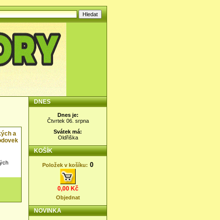
DNES
Dnes je:
Čtvrtek 06. srpna
Svátek má:
kých a
Oldřiška
odovek
KOŠÍK
kých
0
Položek v košíku:
0,00 Kč
Objednat
NOVINKA