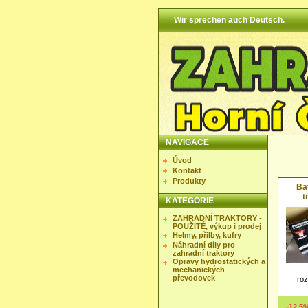
Wir sprechen auch Deutsch.
NAVIGACE
Úvod
Kontakt
Produkty
Bat
t
KATEGORIE
ZAHRADNÍ TRAKTORY -
POUŽITÉ, výkup i prodej
Helmy, přilby, kufry
Náhradní díly pro
zahradní traktory
Opravy hydrostatických a
mechanických
převodovek
ro
-12.5