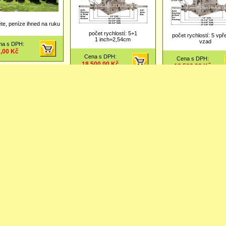
te, peníze ihned na ruku
počet rychlostí: 5+1
počet rychlostí: 5 vpř
1 inch=2,54cm
vzad
na s DPH:
1,00 Kč
Cena s DPH:
Cena s DPH:
18 500,00 Kč
18 500,00 Kč
lba/helma SPEEDS
Přilba/helma TORNADO
Přilba/helma TORN
stříbrná
skútrovka
vel.M 60
vel.XS 54
-18.8%
850,00 Kč
vel. XL
690,00 Kč
4%
990,00 Kč
0,00 Kč
-40%
1 150,00 Kč
690,00 Kč