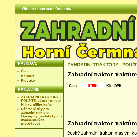
Wir sprechen auch Deutsch.
NAVIGACE
ZAHRADNÍ TRAKTORY - POUŽITÉ
Úvod
Zahradní traktor, trak
Kontakt
Produkty
Cena:
Kč s DPH
KATEGORIE
ZAHRADNÍ TRAKTORY -
POUŽITÉ, výkup i prodej
Helmy, přilby, kufry
Náhradní díly pro
zahradní traktory
Opravy hydrostatických a
mechanických
Zahradní traktor, trakt
převodovek
český zahradní traktor, masivní ko