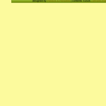
designed by
Panavis & Panadela
| contents ©2026
Zahradní tra