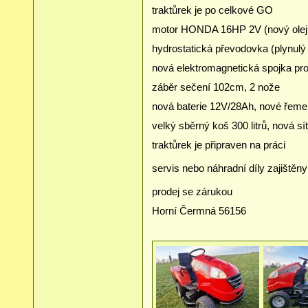
traktůrek je po celkové GO
motor HONDA 16HP 2V (nový olej, n
hydrostatická převodovka (plynul
nová elektromagnetická spojka pr
záběr sečení 102cm, 2 nože
nová baterie 12V/28Ah, nové řemeny, 
velký sběrný koš 300 litrů, nová sí
traktůrek je připraven na práci
servis nebo náhradní díly zajištěny
prodej se zárukou
Horní Čermná 56156