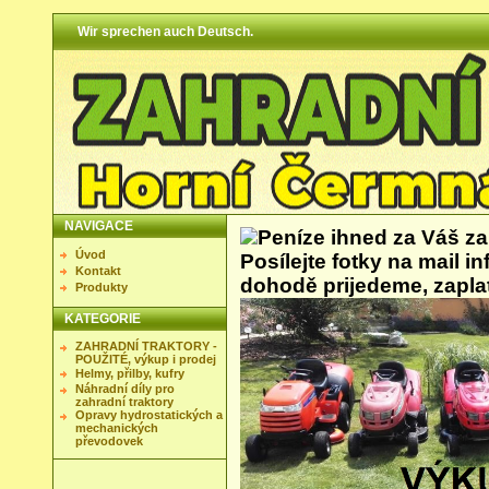
Wir sprechen auch Deutsch.
NAVIGACE
Peníze ihned za Váš zah
Úvod
Posílejte fotky na mail i
Kontakt
dohodě prijedeme, zapla
Produkty
KATEGORIE
ZAHRADNÍ TRAKTORY -
POUŽITÉ, výkup i prodej
Helmy, přilby, kufry
Náhradní díly pro
zahradní traktory
Opravy hydrostatických a
mechanických
převodovek